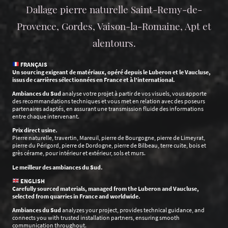
Dallage pierre naturelle Saint-Remy-de-
Provence, Gordes, Vaison-la-Romaine, Apt et
alentours.
FRANÇAIS
Un sourcing exigeant de matériaux, opéré depuis le Luberon et le Vaucluse,
issus de carrières sélectionnées en France et à l’international.
Ambiances du Sud
analyse votre projet à partir de vos visuels, vous apporte
des recommandations techniques et vous met en relation avec des poseurs
partenaires adaptés, en assurant une transmission fluide des informations
entre chaque intervenant.
Prix direct usine.
Pierre naturelle, travertin, Mareuil, pierre de Bourgogne, pierre de Limeyrat,
pierre du Périgord, pierre de Dordogne, pierre de Bilbeau, terre cuite, bois et
grès cérame, pour intérieur et extérieur, sols et murs.
Le meilleur des ambiances du Sud.
ENGLISH
Carefully sourced materials, managed from the Luberon and Vaucluse,
selected from quarries in France and worldwide.
Ambiances du Sud
analyzes your project, provides technical guidance, and
connects you with trusted installation partners, ensuring smooth
communication throughout.